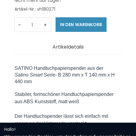
Nicht mehr auf Lager!
Artikel-Nr.: vh180271
-
+
Artikeldetails
SATINO Handtuchpapierspender aus der
Satino Smart Serie
- B 280 mm x T 140 mm x H
440 mm
Stabiler, formschöner Handtuchpapierspender
aus ABS Kunststoff, matt weiß
Der Handtuchspender lässt sich einfach mit
einem an der Unterseite versteckt
Hallo!
angebrachten Druckknopf öffnen. So entsteht