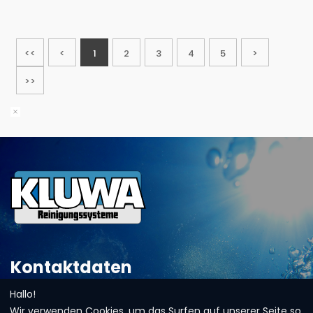
<<
<
1
2
3
4
5
>
>>
Kontaktdaten
Hallo!
Adresse:
Haller Straße 8-10
Wir verwenden Cookies, um das Surfen auf unserer Seite so