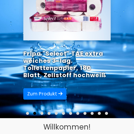
Fripa "Select" TAE extra
weiches 3-lag.
Toilettenpapier, 180
Blatt, Zellstoff hochweiß
Zum Produkt
Willkommen!