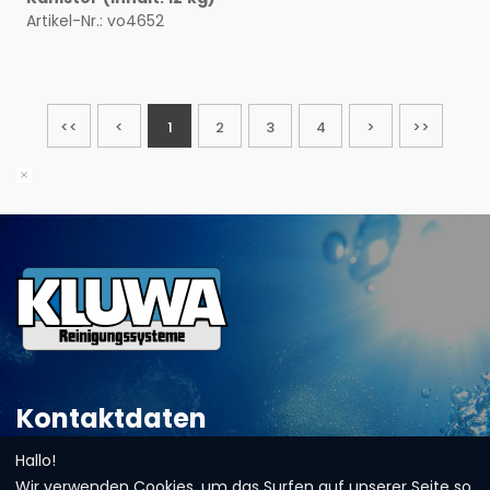
Artikel-Nr.: vo4652
<<
<
1
2
3
4
>
>>
Kontaktdaten
Hallo!
Adresse:
Haller Straße 8-10
Wir verwenden Cookies, um das Surfen auf unserer Seite so